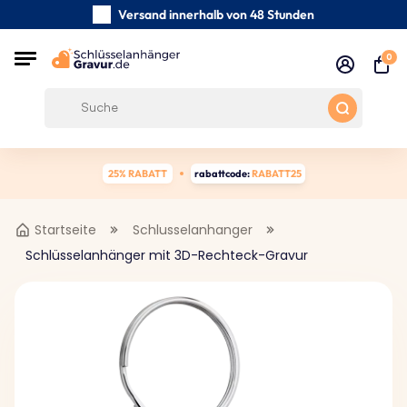
Versand innerhalb von 48 Stunden
Sorgfältig handgefertigte
0
Kundenbewertungen:
0/5
Kostenloser Versand ab 39 €
25% RABATT
rabattcode:
RABATT25
Startseite
Schlusselanhanger
Schlüsselanhänger mit 3D-Rechteck-Gravur