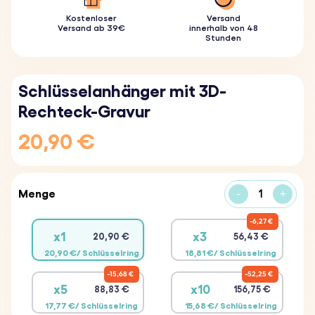
Kostenloser
Versand
Versand ab 39€
innerhalb von 48
Stunden
Schlüsselanhänger mit 3D-
Rechteck-Gravur
20,90 €
Menge
-
+
6,27 €
x1
x3
20,90 €
56,43 €
20,90 €/ Schlüsselring
18,81 €/ Schlüsselring
15,68 €
52,25 €
x5
x10
88,83 €
156,75 €
17,77 €/ Schlüsselring
15,68 €/ Schlüsselring