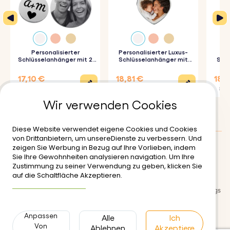
3. Sorgfältige Gravur:
Deine Schlüsselanhänger werden
präzise mit den von dir gewählten Details graviert.
Personalisierter
Personalisierter Luxus-
Spezifikationen:
Schlüsselanhänger mit 2
Schlüsselanhänger mit
Schl
Kreisen und graviertem
Herz und Foto
Foto 
Foto
Rechteckige Bar Abmessungen:
45 mm x 6 mm
17,10 €
18,81 €
18,8
22,80 €
20,90 €
20,9
Abmessungen des Rings:
25 mm x 25 mm
Wir verwenden Cookies
Material:
Polierter rostfreier Stahl
Farbe:
Silber, Roségold, Gold
Diese Website verwendet eigene Cookies und Cookies
von Drittanbietern, um unsereDienste zu verbessern. Und
zeigen Sie Werbung in Bezug auf Ihre Vorlieben, indem
Kundenbewertungen
:
0/5
Sie Ihre Gewohnheiten analysieren navigation. Um Ihre
Zustimmung zu seiner Verwendung zu geben, klicken Sie
Lieferung
Nutzungsbedinungen
auf die Schaltfläche Akzeptieren.
Weitere Informationen
Sichere zahlungsabwicklung
Rückgabe- und Rückerstattungs
richtlinien
Anpassen
Datenschutzerklärung
Alle
Kontakt
Ich
Von
Ablehnen
Akzeptiere