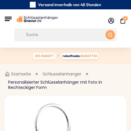
Versand innerhalb von 48 Stunden
Sorgfältig handgefertigte
0
Kundenbewertungen:
4.5/5
Kostenloser Versand ab 39 €
25% RABATT
rabattcode:
RABATT25
Startseite
Schlusselanhanger
Personalisierter Schlüsselanhänger mit Foto in
Rechteckiger Form