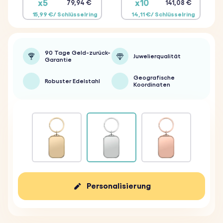
x5
x10
79,94 €
141,08 €
15,99 €/ Schlüsselring
14,11 €/ Schlüsselring
90 Tage Geld-zurück-
Juwelierqualität
Garantie
Geografische
Robuster Edelstahl
Koordinaten
Personalisierung