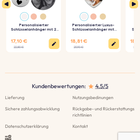
3. Sorgfältige Gravur:
Deine Schlüsselanhänger werden
präzise mit den von dir gewählten Details graviert.
Personalisierter
Personalisierter Luxus-
Spezifikationen:
Schlüsselanhänger mit 2
Schlüsselanhänger mit
Schl
Kreisen und graviertem
Herz und Foto
Foto 
Foto
Abmessungen:
50 mm x 28 mm
17,10 €
18,81 €
18,8
22,80 €
20,90 €
20,9
Ring Abmessungen:
25 mm x 25 mm
Material:
Polierter rostfreier Stahl
Farbe:
Silber, Roségold, Gold
Kundenbewertungen
:
4.5/5
Lieferung
Nutzungsbedinungen
Sichere zahlungsabwicklung
Rückgabe- und Rückerstattungs
richtlinien
Datenschutzerklärung
Kontakt