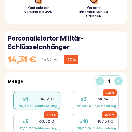
Kostenloser
Versand
Versand ab 39€
innerhalb von 48
Stunden
Personalisierter Militär-
Schlüsselanhänger
14,31 €
-10%
15,90 €
Menge
-
+
4,29 €
x1
x3
14,31 €
38,64 €
14,31 €/ Schlüsselring
12,88 €/ Schlüsselring
10,73 €
35,78 €
x5
x10
60,82 €
107,33 €
12,16 €/ Schlüsselring
10,73 €/ Schlüsselring