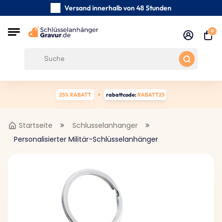
Versand innerhalb von 48 Stunden
Sorgfältig handgefertigte
0
Kundenbewertungen:
4.5/5
Kostenloser Versand ab 39 €
25% RABATT
rabattcode:
RABATT25
Startseite
Schlusselanhanger
Personalisierter Militär-Schlüsselanhänger