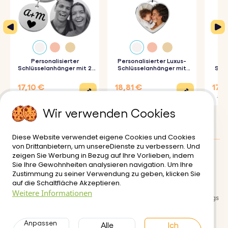
perfekt auf den Schlüsselanhänger graviert, so dass jede
Nuance eingefangen wird und er ein einzigartiges Stück
wird.
♥ Hochwertige Qualität:
Der aus hochwertigen
Personalisierter
Personalisierter Luxus-
Materialien gefertigte Schlüsselanhänger ist sowohl
Schlüsselanhänger mit 2
Schlüsselanhänger mit
Schl
Kreisen und graviertem
Herz und Foto
Foto-
Foto
langlebig als auch stilvoll und eignet sich perfekt für den
17,10 €
18,81 €
17,9
22,80 €
20,90 €
19,90
täglichen Gebrauch.
Wir verwenden Cookies
♥ Witziges und originelles Geschenk:
Dieser
Schlüsselanhänger ist ideal für Geburtstage, Jahrestage
Diese Website verwendet eigene Cookies und Cookies
von Drittanbietern, um unsereDienste zu verbessern. Und
oder andere besondere Anlässe und verleiht dem
zeigen Sie Werbung in Bezug auf Ihre Vorlieben, indem
Kundenbewertungen
:
0/5
Geschenk eine persönliche Note.
Sie Ihre Gewohnheiten analysieren navigation. Um Ihre
Zustimmung zu seiner Verwendung zu geben, klicken Sie
Lieferung
Nutzungsbedinungen
auf die Schaltfläche Akzeptieren.
Weitere Informationen
So funktioniert's:
Sichere zahlungsabwicklung
Rückgabe- und Rückerstattungs
richtlinien
1. Lade dein Foto hoch:
Wähle ein Foto von dir, einem
Anpassen
Datenschutzerklärung
Alle
Kontakt
Ich
geliebten Menschen oder einem schönen Moment aus