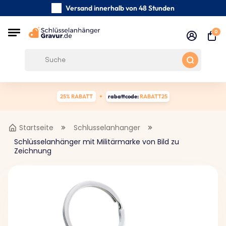
Versand innerhalb von 48 Stunden
Sorgfältig handgefertigte
0
Kundenbewertungen:
0/5
Kostenloser Versand ab 39 €
25% RABATT
rabattcode:
RABATT25
Startseite
Schlusselanhanger
Schlüsselanhänger mit Militärmarke von Bild zu
Zeichnung