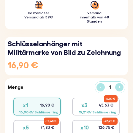
Kostenloser
Versand
Versand ab 39€
innerhalb von 48
Stunden
Schlüsselanhänger mit
Militärmarke von Bild zu Zeichnung
16,90 €
Menge
-
+
5,07 €
x1
x3
16,90 €
45,63 €
16,90 €/ Schlüsselring
15,21 €/ Schlüsselring
12,68 €
42,25 €
x5
x10
71,83 €
126,75 €