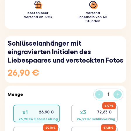
Kostenloser
Versand
Versand ab 39€
innerhalb von 48
Stunden
Schlüsselanhänger mit
eingravierten Initialen des
Liebespaares und versteckten Fotos
26,90 €
Menge
-
+
8,07 €
x1
x3
26,90 €
72,63 €
26,90 €/ Schlüsselring
24,21 €/ Schlüsselring
20,18 €
67,25 €