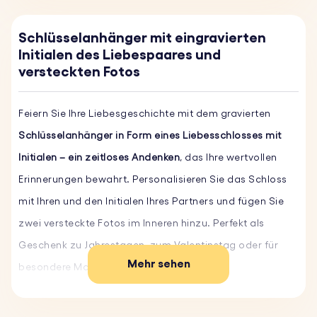
Schlüsselanhänger mit eingravierten
Initialen des Liebespaares und
versteckten Fotos
Feiern Sie Ihre Liebesgeschichte mit dem gravierten
Schlüsselanhänger in Form eines Liebesschlosses mit
Initialen – ein zeitloses Andenken
, das Ihre wertvollen
Erinnerungen bewahrt. Personalisieren Sie das Schloss
mit Ihren und den Initialen Ihres Partners und fügen Sie
zwei versteckte Fotos im Inneren hinzu. Perfekt als
Geschenk zu Jahrestagen, zum Valentinstag oder für
Mehr sehen
besondere Momente. Dieser elegante
Schlüsselanhänger vereint bedeutungsvolle
Personalisierung mit einem stilvollen Design und wird so