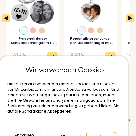
verleihen.
♥ Hochwertige Materialien:
Dieses Medaillon ist aus
langlebigen Materialien gefertigt und hält dem täglichen
Gebrauch stand, ohne sein luxuriöses Aussehen zu
Personalisierter
Personalisierter Luxus-
verlieren.
Schlüsselanhänger mit 2
Schlüsselanhänger mit
Schl
Kreisen und graviertem
Herz und Foto
Foto-
♥ Stilvolles Design:
Der schlanke und moderne Medaillon-
Foto
17,10 €
18,81 €
17,9
Schlüsselanhänger ist ein stilvolles Accessoire, das du
22,80 €
20,90 €
19,90
Wir verwenden Cookies
überallhin mitnehmen kannst.
Diese Website verwendet eigene Cookies und Cookies
So funktioniert's:
von Drittanbietern, um unsereDienste zu verbessern. Und
zeigen Sie Werbung in Bezug auf Ihre Vorlieben, indem
Kundenbewertungen
:
4.5/5
1. Ihre und die Initialen Ihres Partners eingeben:
Sie Ihre Gewohnheiten analysieren navigation. Um Ihre
Zustimmung zu seiner Verwendung zu geben, klicken Sie
Personalisieren Sie die Vorderseite des Schlosses mit
Lieferung
Nutzungsbedinungen
auf die Schaltfläche Akzeptieren.
Ihren Wunschinitialen.
Weitere Informationen
Sichere zahlungsabwicklung
Rückgabe- und Rückerstattungs
2. Lade deine Fotos hoch:
Wähle und lade die Fotos
richtlinien
hoch, mit denen du das Medaillon personalisieren
Anpassen