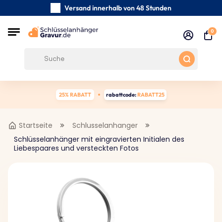
Versand innerhalb von 48 Stunden
Sorgfältig handgefertigte
0
Kundenbewertungen:
4.5/5
Kostenloser Versand ab 39 €
25% RABATT
rabattcode:
RABATT25
Startseite
Schlusselanhanger
Schlüsselanhänger mit eingravierten Initialen des
Liebespaares und versteckten Fotos