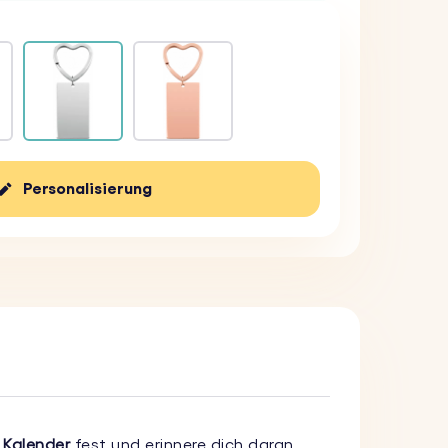
Personalisierung
 Kalender
fest und erinnere dich daran.