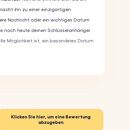
macht ihn zu einer einzigartigen
dere Nachricht oder ein wichtiges Datum
elle noch heute deinen Schlüsselanhänger
lle Möglichkeit ist, ein besonderes Datum
erten Bild und einer aussagekräftigen
erfekt für Jubiläen, Geburtstage oder
Klicken Sie hier, um eine Bewertung
abzugeben
t dem täglichen Gebrauch stand, damit