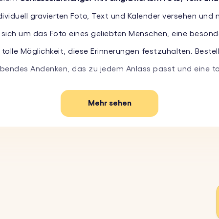
ividuell gravierten Foto, Text und Kalender versehen und 
s sich um das Foto eines geliebten Menschen, eine beson
 tolle Möglichkeit, diese Erinnerungen festzuhalten. Best
leibendes Andenken, das zu jedem Anlass passt und eine to
Mehr sehen
sonalisieren deinen Schlüsselanhänger mit einem eingravi
ffe so einen individuell gravierten Schlüsselanhänger.
ges Datum mit unserer präzisen Kalendergravur hervor - p
nger ist aus hochwertigen Materialien gefertigt und häl