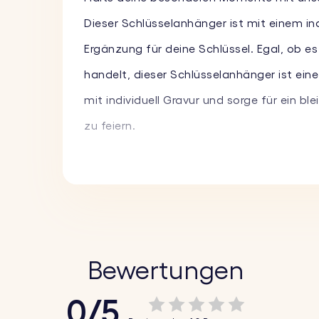
Dieser Schlüsselanhänger ist mit einem ind
Ergänzung für deine Schlüssel. Egal, ob e
handelt, dieser Schlüsselanhänger ist eine
mit individuell Gravur und sorge für ein b
zu feiern.
Hauptmerkmale:
♥ Individuelles Bild und Text eingraviert:
Per
Kurznachricht oder einem Namen und erscha
♥ Personalisierter Kalender:
Hebe ein wichti
Bewertungen
andere besondere Daten.
0/5
♥ Langlebiges Design:
Unser Schlüsselanhä