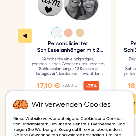
Material:
Polierter rostfreier Stahl
Farbe:
Silber, Roségold, Gold
Personalisierter
Pe
Schlüsselanhänger mit 2
Schl
Kreisen und graviertem Foto
Verschenke ein einzigartiges,
Zei
personalisiertes Geschenk mit unserem
Schlüsselanhänger "2 Kreise mit
Schlü
Fotogravur"
, bei dem du sowohl den
perfek
größeren Kreis mit einem persönlichen
Li
Bild als auch den kleineren Kreis mit
E
17,10 €
18
-25%
22,80 €
einem Text gravieren kannst.
Wir verwenden Cookies
Benutzeranpassung
Diese Website verwendet eigene Cookies und Cookies
von Drittanbietern, um unsereDienste zu verbessern. Und
zeigen Sie Werbung in Bezug auf Ihre Vorlieben, indem
Sie Ihre Gewohnheiten analysieren navigation. Um Ihre