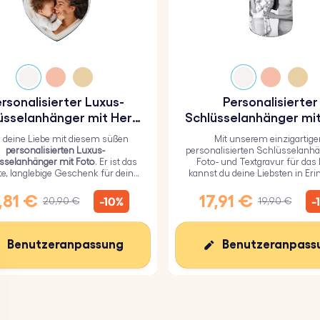
rsonalisierter Luxus-
Personalisierter
üsselanhänger mit Herz
Schlüsselanhänger mit
und Foto
und Textgravur für 
g deine Liebe mit diesem süßen
Mit unserem einzigartige
Militär
personalisierten Luxus-
personalisierten Schlüsselanhä
sselanhänger mit Foto
. Er ist das
Foto- und Textgravur für das M
te, langlebige Geschenk für deine
kannst du deine Liebsten in Er
ebsten und mit einer haltbaren
behalten.
poxidglasschicht überzogen.
,81 €
17,91 €
-10%
-
20,90 €
19,90 €
Benutzeranpassung
Benutzeranpass