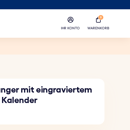
0
IHR KONTO
WARENKORB
nger mit eingraviertem
d Kalender