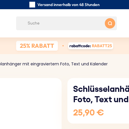
Versand innerhalb von 48 Stunden
Sorgfältig handgefertigte
Kundenbewertungen:
0/5
Kostenloser Versand ab 39 €
25% RABATT
rabattcode:
RABATT25
elanhänger mit eingraviertem Foto, Text und Kalender
Schlüsselanhä
Foto, Text un
25,90 €