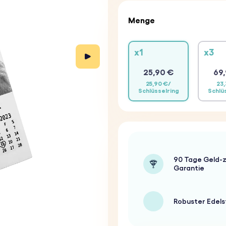
Menge
x1
x3
25,90 €
69,
25,90 €/
23,
Schlüsselring
Schlü
90 Tage Geld-z
Garantie
Robuster Edels