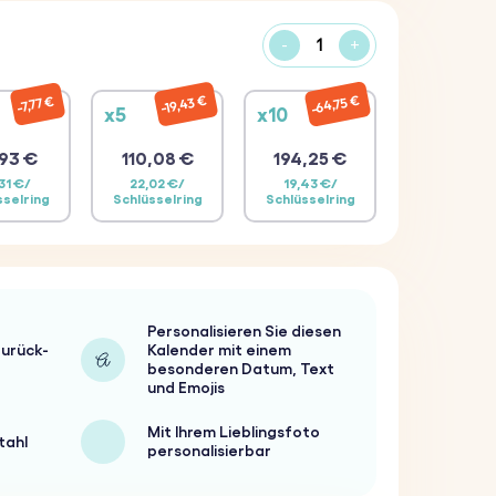
-
+
64,75 €
19,43 €
7,77 €
x5
x10
93 €
110,08 €
194,25 €
31 €/
22,02 €/
19,43 €/
sselring
Schlüsselring
Schlüsselring
Personalisieren Sie diesen
urück-
Kalender mit einem
besonderen Datum, Text
und Emojis
Mit Ihrem Lieblingsfoto
tahl
personalisierbar