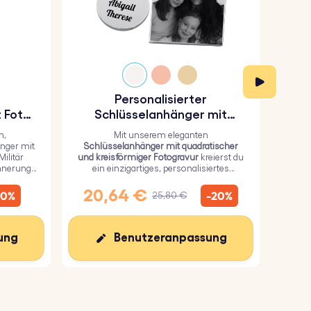
Personalisierter
P
 Foto-
Schlüsselanhänger mit
das
quadratischer und
n,
Mit unserem eleganten
kreisförmiger Fotogravur
nger mit
Schlüsselanhänger mit quadratischer
u
ilitär
und kreisförmiger Fotogravur
kreierst du
Schl
innerung
ein einzigartiges, personalisiertes
robu
Geschenk, bei dem du ein persönliches
mit
Bild auf dem Quadrat und einen Text auf
per
20,64 €
1
10%
-20%
25,80 €
dem Kreis hinzufügen kannst.
ung
Benutzeranpassung