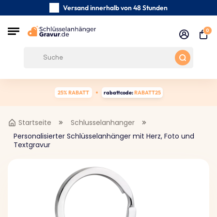
Versand innerhalb von 48 Stunden
Sorgfältig handgefertigte
0
Kundenbewertungen:
4.5/5
Kostenloser Versand ab 39 €
25% RABATT
rabattcode:
RABATT25
Startseite
Schlusselanhanger
Personalisierter Schlüsselanhänger mit Herz, Foto und
Textgravur