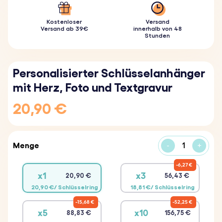
Kostenloser
Versand
Versand ab 39€
innerhalb von 48
Stunden
Personalisierter Schlüsselanhänger
mit Herz, Foto und Textgravur
20,90 €
Menge
-
+
6,27 €
x1
x3
20,90 €
56,43 €
20,90 €/ Schlüsselring
18,81 €/ Schlüsselring
15,68 €
52,25 €
x5
x10
88,83 €
156,75 €