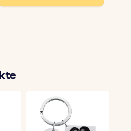
glied zu verschenken.
 den Schlüsselanhänger gravieren
elanhänger zu personalisieren.
f den Schlüsselanhänger und sorgen für
kte