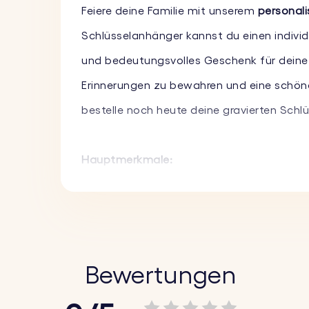
Feiere deine Familie mit unserem
personali
Schlüsselanhänger kannst du einen individ
und bedeutungsvolles Geschenk für deine Li
Erinnerungen zu bewahren und eine schöne
bestelle noch heute deine gravierten Schl
Hauptmerkmale:
♥ Individueller Text und Familiensymbole:
P
Nachricht. Wähle aus einer Reihe von Fami
♥ Hochwertige Materialien:
Dieser Schlüss
stand, ohne sein elegantes Aussehen zu ve
Bewertungen
♥ Vielseitiges Design:
Das militärische Des