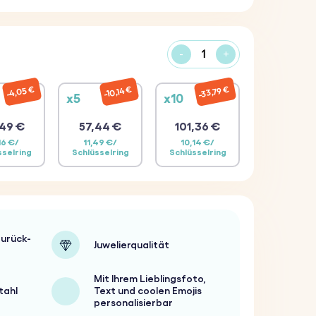
-
+
33,79 €
4,05 €
10,14 €
x5
x10
49 €
57,44 €
101,36 €
16 €/
11,49 €/
10,14 €/
sselring
Schlüsselring
Schlüsselring
urück-
Juwelierqualität
Mit Ihrem Lieblingsfoto,
tahl
Text und coolen Emojis
personalisierbar