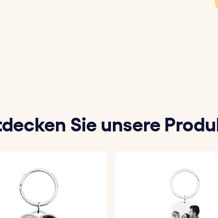
rsönliche Note zu verleihen oder um ihn an ein Familienmit
Namen, das Datum oder eine Nachricht hinzu, die du auf
 einer Vielzahl von Familiensymbolen, um deinen Schlüss
gravieren die von dir gewählten Details fachmännisch au
tdecken Sie unsere Produ