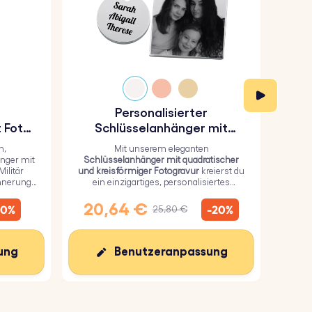
Personalisierter
P
 Foto-
Schlüsselanhänger mit
das
quadratischer und
n,
Mit unserem eleganten
kreisförmiger Fotogravur
nger mit
Schlüsselanhänger mit quadratischer
u
ilitär
und kreisförmiger Fotogravur
kreierst du
Schl
innerung
ein einzigartiges, personalisiertes
robu
Geschenk, bei dem du ein persönliches
mit
Bild auf dem Quadrat und einen Text auf
per
20,64 €
1
10%
-20%
25,80 €
dem Kreis hinzufügen kannst.
ung
Benutzeranpassung