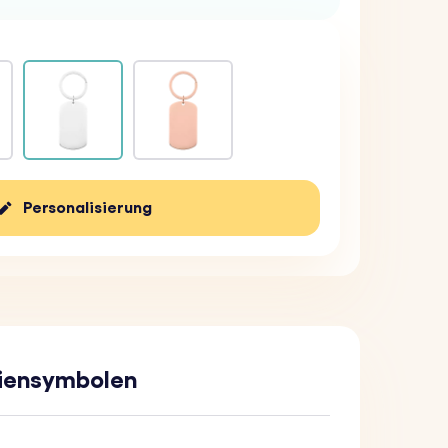
Personalisierung
iliensymbolen