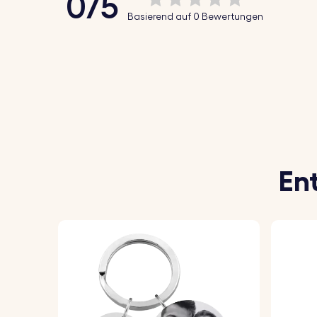
0/5
Er ist ideal, um deinen Schlüsseln eine pe
Basierend auf 0 Bewertungen
So funktioniert's:
1. Gib deine Personalisierung ein:
Füge den 
möchtest.
2. Wähle deine Familiensymbole:
Wähle aus
3. Personalisierter Schlüsselanhänger:
Wir 
En
eine hochwertige Verarbeitung.
Spezifikationen:
Abmessungen:
50 mm x 28 mm
Ring Abmessungen:
25 mm x 25 mm
Material:
Polierter rostfreier Stahl