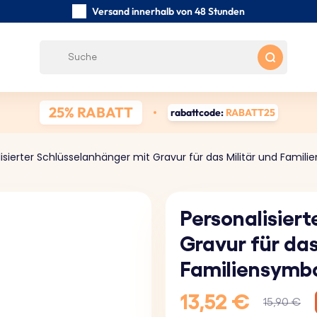
Versand innerhalb von 48 Stunden
Sorgfältig handgefertigte
Kundenbewertungen:
0/5
Kostenloser Versand ab 39 €
25% RABATT
rabattcode:
RABATT25
isierter Schlüsselanhänger mit Gravur für das Militär und Famil
Personalisier
Gravur für das
Familiensymb
13,52 €
15,90 €