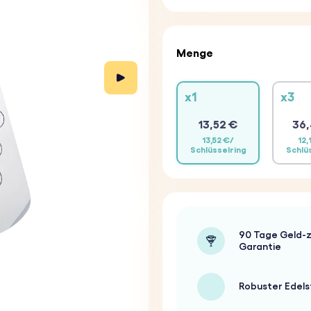
Menge
x1
x3
13,52 €
36,
13,52 €/
12,
Schlüsselring
Schlü
90 Tage Geld-z
Garantie
Robuster Edels