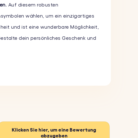
len
. Auf diesem robusten
ensymbolen wählen, um ein einzigartiges
heit und ist eine wunderbare Möglichkeit,
Gestalte dein persönliches Geschenk und
n, einem Datum oder einer besonderen
und ihn einzigartig zu machen.
rtigt und hält dem täglichen Gebrauch
oire, das du überallhin mitnehmen kannst.
Klicken Sie hier, um eine Bewertung
abzugeben