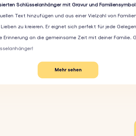
sierten Schlüsselanhänger mit Gravur und Familiensymbo
uellen Text hinzufügen und aus einer Vielzahl von Famili
eben zu kreieren. Er eignet sich perfekt für jede Gelegen
 Erinnerung an die gemeinsame Zeit mit deiner Familie. 
üsselanhänger!
Mehr sehen
ersonalisiere deinen Schlüsselanhänger mit einem Name
liensymbolen, um ihm eine persönliche Note zu verleihen 
elanhänger mit Gravur ist aus langlebigem Edelstahl gefe
rlieren.
ign macht ihn zu einem stilvollen und praktischen Access