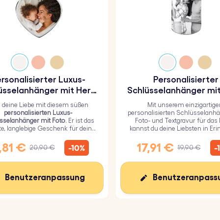
rsonalisierter Luxus-
Personalisierter
üsselanhänger mit Herz
Schlüsselanhänger mit
und Foto
und Textgravur für 
g deine Liebe mit diesem süßen
Mit unserem einzigartige
Militär
personalisierten Luxus-
personalisierten Schlüsselanhä
sselanhänger mit Foto
. Er ist das
Foto- und Textgravur für das M
te, langlebige Geschenk für deine
kannst du deine Liebsten in Er
ebsten und mit einer haltbaren
behalten.
poxidglasschicht überzogen.
,81 €
17,91 €
-10%
-
20,90 €
19,90 €
Benutzeranpassung
Benutzeranpass