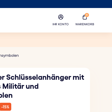
0
IHR KONTO
WARENKORB
iensymbolen
ter Schlüsselanhänger mit
 Militär und
olen
-15%