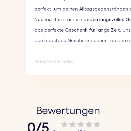
perfekt, um deinen Alltagsgegenständen ei
Nachricht ein, um ein bedeutungsvolles G
das perfekte Geschenk für lange Zeit. Unser
durchdachtes Geschenk suchen, an dem sie
Hauptmerkmale:
♥ Füge ein besonderes Foto hinzu:
Lade de
bedeutungsvollen Andenken.
♥ Graviere eine besondere Nachricht:
Gravi
aus einer Vielzahl von Schriftarten, um ihn
Bewertungen
♥ Hochwertige Materialien:
Dieser Schlüsse
0/5
Schwarz und Grau erhältlich, damit er zu d