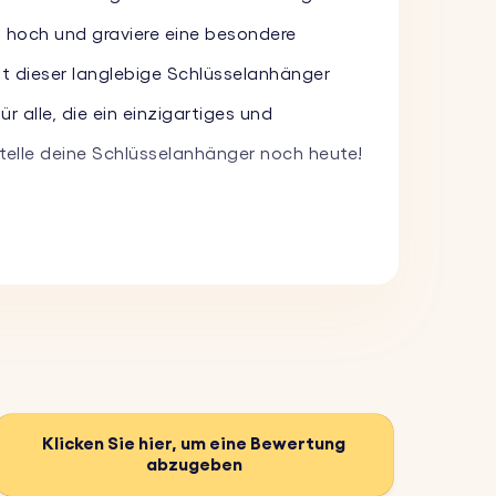
o hoch und graviere eine besondere
t dieser langlebige Schlüsselanhänger
r alle, die ein einzigartiges und
elle deine Schlüsselanhänger noch heute!
nd mache ihn so zu einem
d mache es so noch persönlicher. Wähle
, damit er viele Jahre lang hält. Er ist in
Klicken Sie hier, um eine Bewertung
abzugeben
.