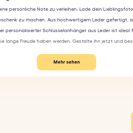
ne persönliche Note zu verleihen. Lade dein Lieblingsfot
eschenk zu machen. Aus hochwertigem Leder gefertigt, is
 personalisierter Schlüsselanhänger aus Leder ist ideal fü
 lange Freude haben werden. Gestalte ihn jetzt und best
Mehr sehen
in Lieblingsfoto auf den Lederschlüsselanhänger hoch u
ere eine kurze Nachricht oder ein Zitat auf das Leder un
 wirklich einzigartig zu machen.
lanhänger aus hochwertigem Leder ist langlebig und stilvoll
einem Stil oder zu der Person, der du ihn schenkst, passt