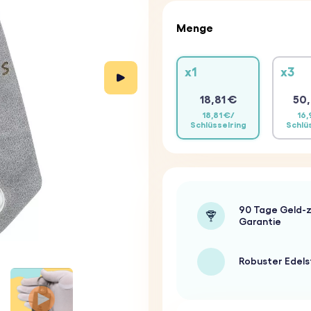
Menge
x1
x3
18,81 €
50,
18,81 €/
16,
Schlüsselring
Schlü
90 Tage Geld-z
Garantie
Robuster Edels