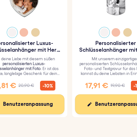
rsonalisierter Luxus-
Personalisierter
üsselanhänger mit Herz
Schlüsselanhänger mit
und Foto
und Textgravur für 
g deine Liebe mit diesem süßen
Mit unserem einzigartige
Militär
personalisierten Luxus-
personalisierten Schlüsselanhä
sselanhänger mit Foto
. Er ist das
Foto- und Textgravur für das M
te, langlebige Geschenk für deine
kannst du deine Liebsten in Er
ebsten und mit einer haltbaren
behalten.
poxidglasschicht überzogen.
,81 €
17,91 €
-10%
-
20,90 €
19,90 €
Benutzeranpassung
Benutzeranpass