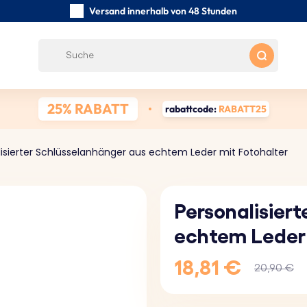
Versand innerhalb von 48 Stunden
Sorgfältig handgefertigte
Kundenbewertungen:
0/5
Kostenloser Versand ab 39 €
25% RABATT
rabattcode:
RABATT25
isierter Schlüsselanhänger aus echtem Leder mit Fotohalter
Personalisier
echtem Leder 
18,81 €
20,90 €