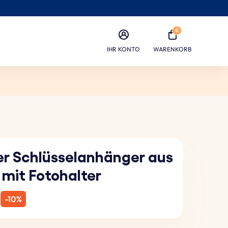
0
IHR KONTO
WARENKORB
ter Schlüsselanhänger aus
mit Fotohalter
-10%