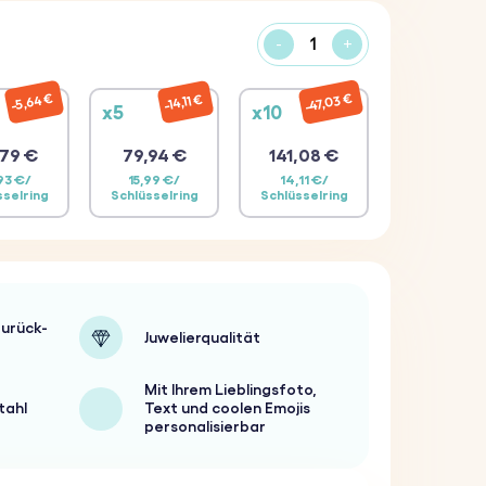
-
+
47,03 €
5,64 €
14,11 €
x5
x10
79 €
79,94 €
141,08 €
93 €/
15,99 €/
14,11 €/
sselring
Schlüsselring
Schlüsselring
urück-
Juwelierqualität
Mit Ihrem Lieblingsfoto,
tahl
Text und coolen Emojis
personalisierbar