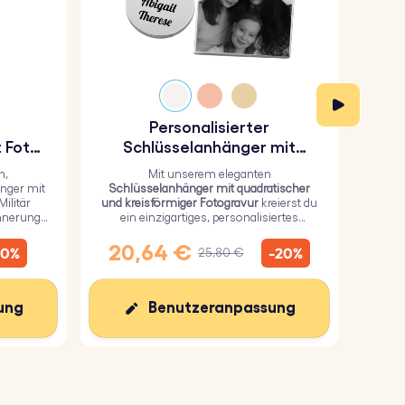
Personalisierter
P
 Foto-
Schlüsselanhänger mit
das
quadratischer und
n,
Mit unserem eleganten
kreisförmiger Fotogravur
nger mit
Schlüsselanhänger mit quadratischer
u
ilitär
und kreisförmiger Fotogravur
kreierst du
Schl
innerung
ein einzigartiges, personalisiertes
robu
Geschenk, bei dem du ein persönliches
mit
Bild auf dem Quadrat und einen Text auf
per
20,64 €
1
10%
-20%
25,80 €
dem Kreis hinzufügen kannst.
ung
Benutzeranpassung