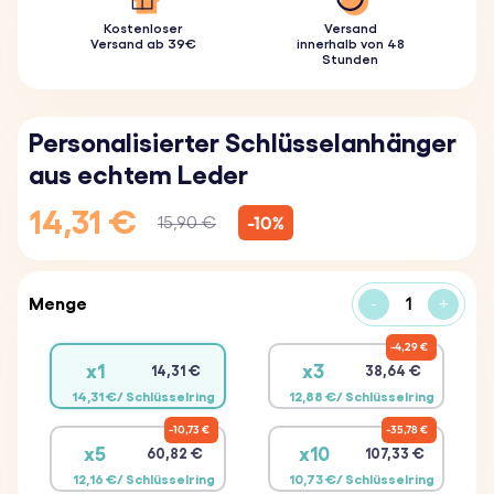
Kostenloser
Versand
Versand ab 39€
innerhalb von 48
Stunden
Personalisierter Schlüsselanhänger
aus echtem Leder
14,31 €
-10%
15,90 €
Menge
-
+
4,29 €
x1
x3
14,31 €
38,64 €
14,31 €/ Schlüsselring
12,88 €/ Schlüsselring
10,73 €
35,78 €
x5
x10
60,82 €
107,33 €
12,16 €/ Schlüsselring
10,73 €/ Schlüsselring