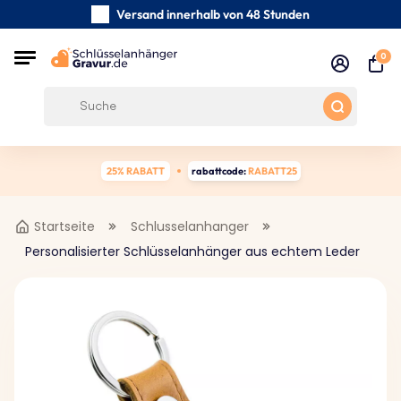
Versand innerhalb von 48 Stunden
Sorgfältig handgefertigte
0
Kundenbewertungen:
4.5/5
Kostenloser Versand ab 39 €
25% RABATT
rabattcode:
RABATT25
Startseite
Schlusselanhanger
Personalisierter Schlüsselanhänger aus echtem Leder