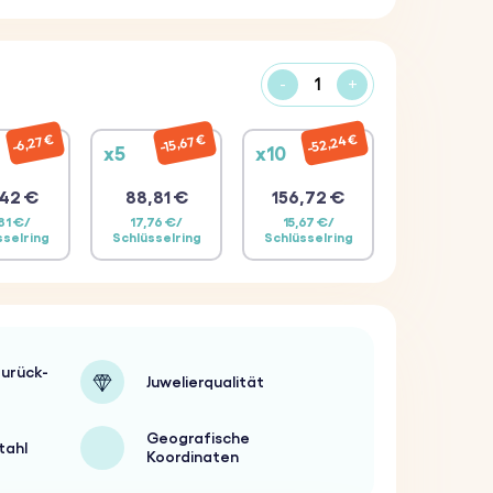
-
+
52,24 €
15,67 €
6,27 €
x5
x10
42 €
88,81 €
156,72 €
81 €/
17,76 €/
15,67 €/
sselring
Schlüsselring
Schlüsselring
urück-
Juwelierqualität
Geografische
tahl
Koordinaten