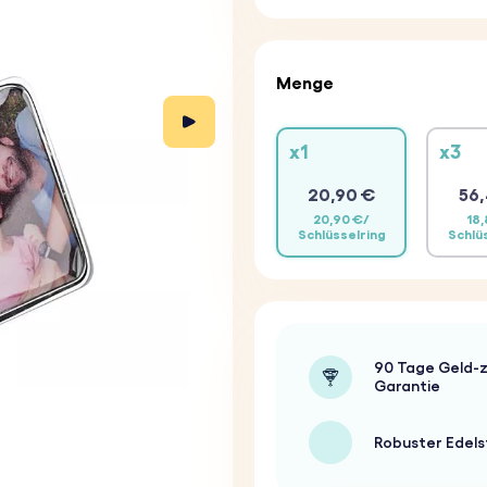
Menge
x1
x3
20,90 €
56,
20,90 €/
18,
Schlüsselring
Schlü
90 Tage Geld-z
Garantie
Robuster Edels