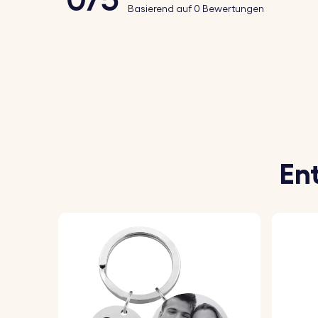
Basierend auf 0 Bewertungen
Geschenk, das man überallhin mitnehmen
So funktioniert's:
1. Lade dein Foto hoch:
Wähle das Foto dei
und lade es hoch.
2. Gib deinen Text ein:
Füge den Namen, das
En
möchtest.
3. Wähle deine Schriftart:
Wähle deine bevo
4. Epoxid-Glas-Finish:
Wir überziehen dein 
glänzende Oberfläche, die lange hält.
Spezifikationen: