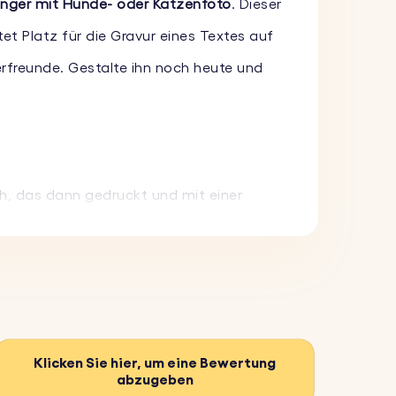
änger mit Hunde- oder Katzenfoto
. Dieser
tet Platz für die Gravur eines Textes auf
erfreunde. Gestalte ihn noch heute und
h, das dann gedruckt und mit einer
n hochwertiges, glänzendes Finish.
r Rückseite des Schlüsselanhängers
fertigt und hält dem täglichen Gebrauch
Klicken Sie hier, um eine Bewertung
abzugeben
lvollen Accessoire und einem perfekten