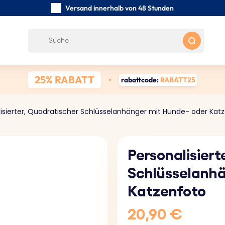
Versand innerhalb von 48 Stunden
Sorgfältig handgefertigte
Kundenbewertungen:
4.5/5
Kostenloser Versand ab 39 €
25% RABATT
rabattcode:
RABATT25
lisierter, Quadratischer Schlüsselanhänger mit Hunde- oder Kat
Personalisiert
Schlüsselanhä
Katzenfoto
20,90 €