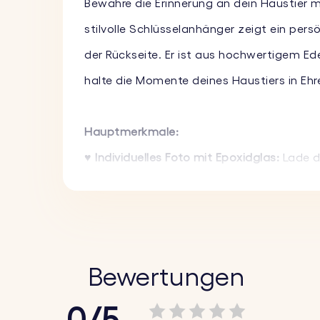
Bewahre die Erinnerung an dein Haustier 
stilvolle Schlüsselanhänger zeigt ein pers
der Rückseite. Er ist aus hochwertigem Ed
halte die Momente deines Haustiers in Ehre
Hauptmerkmale:
♥ Individuelles Foto mit Epoxidglas:
Lade d
haltbaren Epoxidglasschicht überzogen wird
♥ Textgravur auf der Rückseite:
Füge einen
hinzu. Wähle aus einer Vielzahl von Schrif
♥ Hochwertige Materialien:
Dieser Foto-Sc
Bewertungen
stand, ohne sein luxuriöses Aussehen zu ve
0/5
♥ Stilvolles Design:
Das schlichte und mode