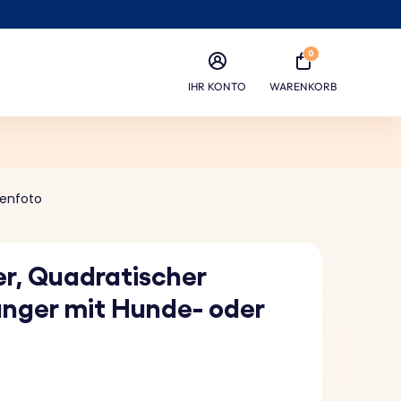
0
IHR KONTO
WARENKORB
zenfoto
er, Quadratischer
nger mit Hunde- oder