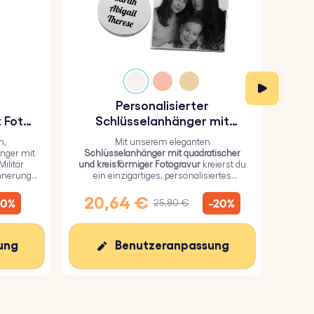
Personalisierter
P
 Foto-
Schlüsselanhänger mit
das
quadratischer und
n,
Mit unserem eleganten
kreisförmiger Fotogravur
nger mit
Schlüsselanhänger mit quadratischer
u
ilitär
und kreisförmiger Fotogravur
kreierst du
Schl
innerung
ein einzigartiges, personalisiertes
robu
Geschenk, bei dem du ein persönliches
mit
Bild auf dem Quadrat und einen Text auf
per
20,64 €
1
10%
-20%
25,80 €
dem Kreis hinzufügen kannst.
ung
Benutzeranpassung