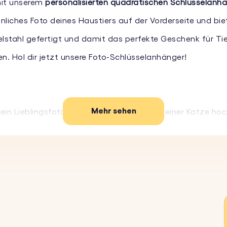
mit unserem
personalisierten quadratischen Schlüsselanh
önliches Foto deines Haustiers auf der Vorderseite und bie
elstahl gefertigt und damit das perfekte Geschenk für Ti
n. Hol dir jetzt unsere Foto-Schlüsselanhänger!
Mehr sehen
ein Lieblingsfoto von deinem Hund oder deiner Katze hoc
. Das Foto wird in voller Farbe dargestellt und erhält ei
 Namen, ein Datum oder eine besondere Nachricht auf de
tarten, um ihn einzigartig zu machen.
hlüsselanhänger ist aus strapazierfähigen Materialien ge
rlieren.
rne Design macht diesen Schlüsselanhänger zu einem sti