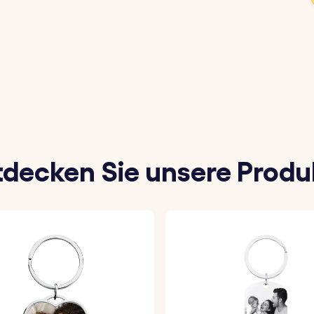
 kann.
nes Hundes oder deiner Katze aus, mit dem du den Schlü
 Datum oder die Nachricht hinzu, die du auf der Rückse
tdecken Sie unsere Produ
rzugte Schriftart, um deinen Schlüsselanhänger zu perso
Foto fachmännisch mit einer Schicht aus Epoxidglas und 