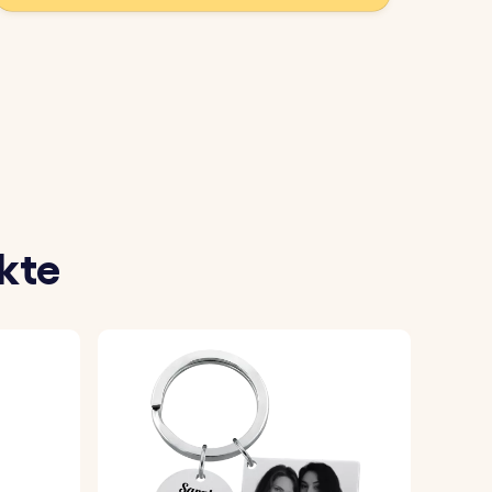
sselanhänger personalisieren möchtest,
ite des Schlüsselanhängers eingravieren
kte
nalisieren.
sorgen so für eine hochwertige,