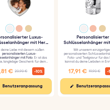
 mm
rsonalisierter Luxus-
Personalisierter
üsselanhänger mit Herz
Schlüsselanhänger mit
und Foto
und Textgravur für 
g deine Liebe mit diesem süßen
Mit unserem einzigartige
Militär
personalisierten Luxus-
personalisierten Schlüsselanhä
sselanhänger mit Foto
. Er ist das
Foto- und Textgravur für das M
te, langlebige Geschenk für deine
kannst du deine Liebsten in Er
ebsten und mit einer haltbaren
behalten.
poxidglasschicht überzogen.
,81 €
17,91 €
-10%
-
20,90 €
19,90 €
Benutzeranpassung
Benutzeranpass