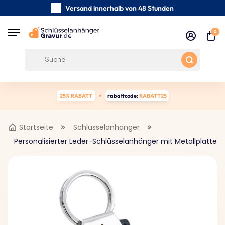
Versand innerhalb von 48 Stunden
Sorgfältig handgefertigte
0
Kundenbewertungen:
0/5
Kostenloser Versand ab 39 €
25% RABATT
rabattcode:
RABATT25
Startseite
Schlusselanhanger
Personalisierter Leder-Schlüsselanhänger mit Metallplatte