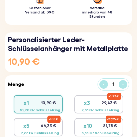
Kostenloser
Versand
Versand ab 39€
innerhalb von 48
Stunden
Personalisierter Leder-
Schlüsselanhänger mit Metallplatte
10,90 €
Menge
-
+
3,27 €
x1
x3
10,90 €
29,43 €
10,90 €/ Schlüsselring
9,81 €/ Schlüsselring
8,18 €
27,25 €
x5
x10
46,33 €
81,75 €
9,27 €/ Schlüsselring
8,18 €/ Schlüsselring