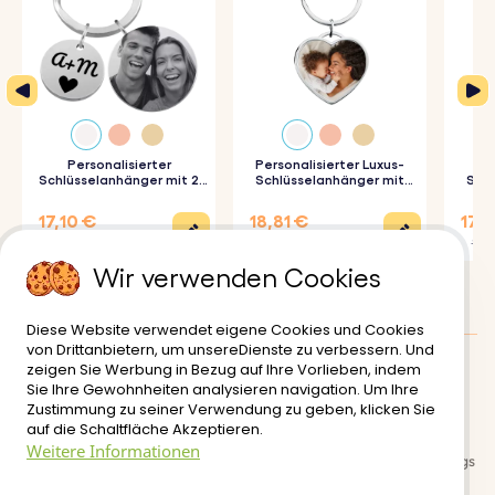
zeigen, das dich repräsentiert.
♥ Hochwertige Qualität:
Dieser Schlüsselanhänger ist
aus hochwertigen Materialien gefertigt und sieht nicht
nur gut aus, sondern ist auch sehr elegant und
alltagstauglich.
Personalisierter
Personalisierter Luxus-
♥ Persönlich Note:
Füge deinen Namen oder eine kurze
Schlüsselanhänger mit 2
Schlüsselanhänger mit
Schl
Kreisen und graviertem
Herz und Foto
Foto-
Foto
Nachricht zum Tierkreiszeichen hinzu, damit dieser
17,10 €
18,81 €
17,9
22,80 €
20,90 €
19,90
Schlüsselanhänger wirklich einzigartig für dich ist.
Wir verwenden Cookies
♥ Durchdachtes Geschenk:
Dieser Anhänger ist ideal für
Geburtstage, Jahrestage oder andere besondere
Diese Website verwendet eigene Cookies und Cookies
von Drittanbietern, um unsereDienste zu verbessern. Und
Anlässe und ist ein bedeutungsvolles und persönliches
zeigen Sie Werbung in Bezug auf Ihre Vorlieben, indem
Kundenbewertungen
:
0/5
Geschenk, das die Individualität feiert.
Sie Ihre Gewohnheiten analysieren navigation. Um Ihre
Zustimmung zu seiner Verwendung zu geben, klicken Sie
Lieferung
Nutzungsbedinungen
auf die Schaltfläche Akzeptieren.
Weitere Informationen
So funktioniert's:
Sichere zahlungsabwicklung
Rückgabe- und Rückerstattungs
richtlinien
1. Wähle dein Sternzeichen:
Wähle dein Tierkreiszeichen