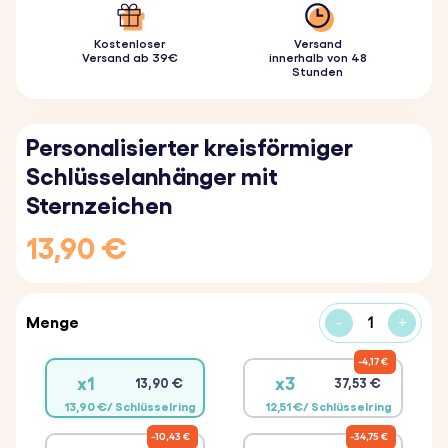
Kostenloser
Versand
Versand ab 39€
innerhalb von 48
Stunden
Personalisierter kreisförmiger
Schlüsselanhänger mit
Sternzeichen
13,90 €
Menge
-
+
4,17 €
x1
x3
13,90 €
37,53 €
13,90 €/ Schlüsselring
12,51 €/ Schlüsselring
10,43 €
34,75 €