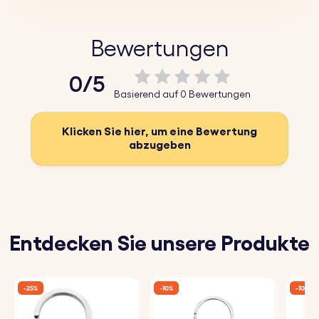
Der mit Präzision und Sorgfalt gefertigte
Schlüsselanhänger Custom Coordinates ermöglicht es
Bewertungen
dir, die Koordinaten eines Ortes einzugravieren, der für
0/5
dich oder einen geliebten Menschen eine besondere
Basierend auf 0 Bewertungen
Bedeutung hat. Zelebriere die Orte, die dein Herz berührt
haben, mit einem personalisierten Schlüsselanhänger
Klicken Sie hier, um eine Bewertung
abzugeben
mit eingravierten Koordinaten. Er ist der perfekte Weg,
um deine wertvollen Erinnerungen zu bewahren und eine
schöne Erinnerung an die besonderen Momente, die du
mit einem besonderen Menschen geteilt hast.
Entdecken Sie unsere Produkte
Dieses individuelle Geschenk ist mehr als nur ein
Schlüsselanhänger; es ist ein Symbol für wertvolle
-25%
-10%
-10%
Erinnerungen und bedeutende Orte. Ob der Ort des