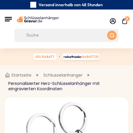
Versand innerhalb von 48 Stunden
Sorgfältig handgefertigte
0
Kundenbewertungen:
0/5
Kostenloser Versand ab 39 €
25% RABATT
rabattcode:
RABATT25
Startseite
Schlusselanhanger
Personalisierter Herz-Schlüsselanhänger mit
eingravierten Koordinaten