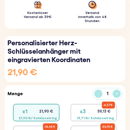
Kostenloser
Versand
Versand ab 39€
innerhalb von 48
Stunden
Personalisierter Herz-
Schlüsselanhänger mit
eingravierten Koordinaten
21,90 €
Menge
-
+
6,57 €
x1
x3
21,90 €
59,13 €
21,90 €/ Schlüsselring
19,71 €/ Schlüsselring
16,43 €
54,75 €