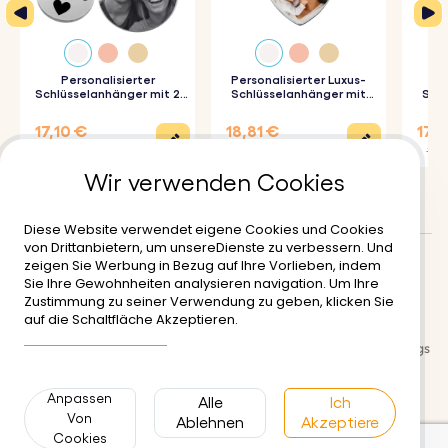
bereitet.
♥ Perfekte Geschenkidee:
Dieser personalisierte Holz-
Schlüsselanhänger ist ein ideales Geschenk für
Personalisierter
Personalisierter Luxus-
Geburtstage, Hochzeiten, Valentinstag oder als
Schlüsselanhänger mit 2
Schlüsselanhänger mit
Schl
Kreisen und graviertem
Herz und Foto
Foto-
Foto
besonderes Paargeschenk. Dank der individuellen Gravur
17,10 €
18,81 €
17,9
22,80 €
20,90 €
19,90
wird jeder Anhänger zu einem Unikat.
Wir verwenden Cookies
♥ Personalisierungsoptionen:
Füge eine Wunschgravur,
wie Namen, Daten oder eine persönliche Botschaft, auf
Diese Website verwendet eigene Cookies und Cookies
von Drittanbietern, um unsereDienste zu verbessern. Und
der Rückseite des Schlüsselanhängers hinzu, um ihn
zeigen Sie Werbung in Bezug auf Ihre Vorlieben, indem
Kundenbewertungen
:
4.5/5
noch persönlicher zu gestalten.
Sie Ihre Gewohnheiten analysieren navigation. Um Ihre
Zustimmung zu seiner Verwendung zu geben, klicken Sie
Lieferung
♥ Stilvoll und Praktisch:
Der kompakte Holz-
Nutzungsbedinungen
auf die Schaltfläche Akzeptieren.
Weitere Informationen
Schlüsselanhänger passt perfekt in jede Hosentasche
Sichere zahlungsabwicklung
Rückgabe- und Rückerstattungs
richtlinien
und bietet auch bei häufigem Gebrauch keine
Anpassen
Datenschutzerklärung
Alle
Kontakt
Ich
Abnutzungserscheinungen. Der montierte Schlüsselring
Von
Ablehnen
Akzeptiere
in Altmessingoptik sorgt dafür, dass der Anhänger sicher
Cookies