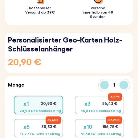
Kostenloser
Versand
Versand ab 39€
innerhalb von 48
Stunden
Personalisierter Geo-Karten Holz-
Schlüsselanhänger
20,90 €
Menge
-
+
6,27 €
x1
x3
20,90 €
56,43 €
20,90 €/ Schlüsselring
18,81 €/ Schlüsselring
15,68 €
52,25 €
x5
x10
88,83 €
156,75 €
17,77 €/ Schlüsselring
15,68 €/ Schlüsselring