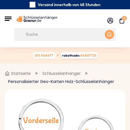
Versand innerhalb von 48 Stunden
Sorgfältig handgefertigte
0
Kundenbewertungen:
4.5/5
Kostenloser Versand ab 39 €
25% RABATT
rabattcode:
RABATT25
Startseite
Schlusselanhanger
Personalisierter Geo-Karten Holz-Schlüsselanhänger