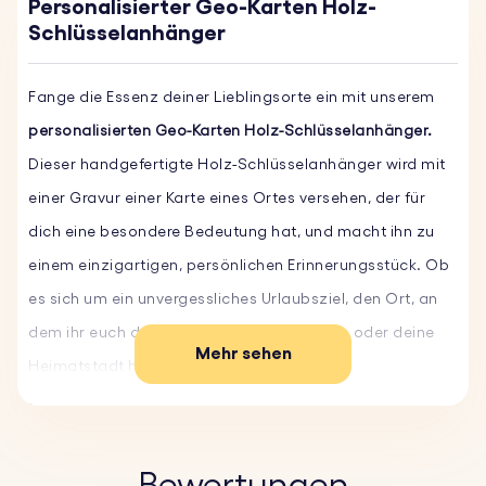
Personalisierter Geo-Karten Holz-
Schlüsselanhänger
Fange die Essenz deiner Lieblingsorte ein mit unserem
personalisierten Geo-Karten Holz-Schlüsselanhänger.
Dieser handgefertigte Holz-Schlüsselanhänger wird mit
einer Gravur einer Karte eines Ortes versehen, der für
dich eine besondere Bedeutung hat, und macht ihn zu
einem einzigartigen, persönlichen Erinnerungsstück. Ob
es sich um ein unvergessliches Urlaubsziel, den Ort, an
dem ihr euch das erste Mal getroffen habt, oder deine
Mehr sehen
Heimatstadt handelt – dieser robuste
Schlüsselanhänger aus Holz lässt dich einen Teil dieses
Ortes immer bei dir tragen. Hergestellt aus
hochwertigem Holz, ist er ein langlebiges und stilvolles