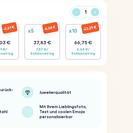
-
+
22,25 €
6,68 €
2,67 €
x5
x10
03 €
37,83 €
66,75 €
01 €/
7,57 €/
6,68 €/
sselring
Schlüsselring
Schlüsselring
urück-
Juwelierqualität
Mit Ihrem Lieblingsfoto,
tahl
Text und coolen Emojis
personalisierbar