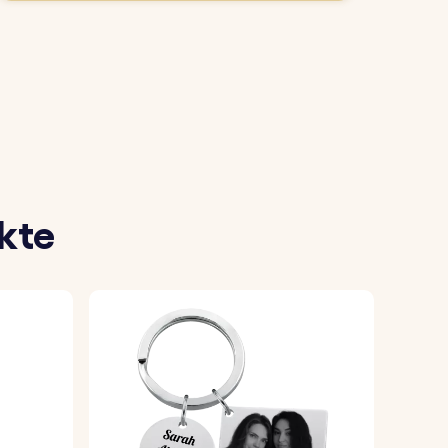
sselbund oder Schlüsselbund.
sselanhänger zu gestalten.
 optimal zur Geltung kommt.
ügt und ist bereit, von dir benutzt oder
kte