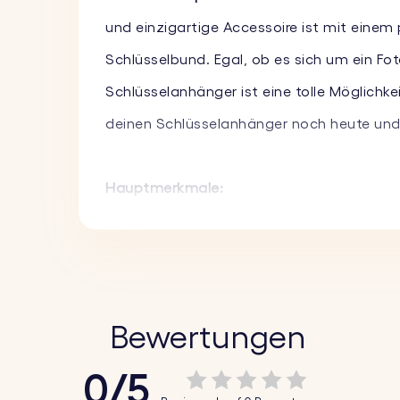
und einzigartige Accessoire ist mit einem
Schlüsselbund. Egal, ob es sich um ein Fo
Schlüsselanhänger ist eine tolle Möglichk
deinen Schlüsselanhänger noch heute und 
Hauptmerkmale:
♥ Individuelles Foto aus Acryl:
Lade dein Li
wunderschön in Szene setzt.
♥ Langlebiges Design:
Aus klarem, kratzfes
makelloses Aussehen.
Bewertungen
♥ Perfektes Geschenk:
Dieser personalisie
0/5
und ist ein durchdachtes und unvergessli