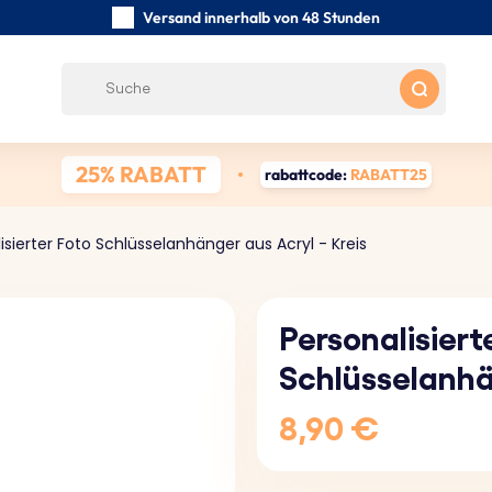
Versand innerhalb von 48 Stunden
Sorgfältig handgefertigte
Kundenbewertungen:
0/5
Kostenloser Versand ab 39 €
25% RABATT
rabattcode:
RABATT25
isierter Foto Schlüsselanhänger aus Acryl - Kreis
Personalisiert
Schlüsselanhän
8,90 €