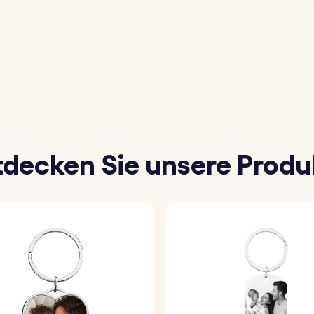
 und passt mit seinem stilvollen Aussehen zu jedem Schlü
gsbild aus und lade es hoch, um einen persönlichen Schlü
 hochwertigen Fotoeinsatz aus Acryl an, damit dein Bild
tige Acrylfoto wird sicher in den Schlüsselanhänger eingef
tdecken Sie unsere Produ