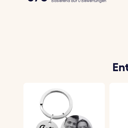
Basierend auf 0 Bewertungen
♥ Leicht und stilvoll:
Das Design ist leicht
So funktioniert's:
1. Lade dein Foto hoch:
Wähle dein Lieblin
2. Präzise Verarbeitung:
Wir fertigen einen
3. Zusammenbauen und genießen:
Das fer
En
verschenkt zu werden.
Spezifikationen:
Abmessungen:
45 mm x 45 mm
Abmessungen des Rings:
25 mm x 25 mm
Material:
Acryl-Schlüsselanhänger