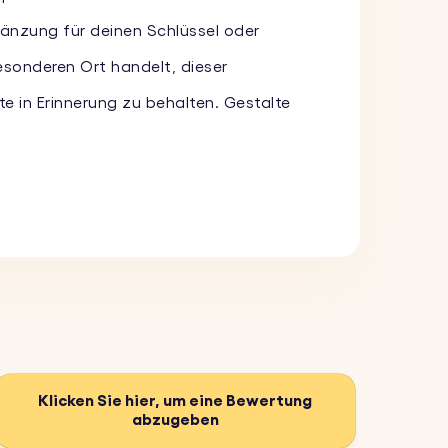
gänzung für deinen Schlüssel oder
esonderen Ort handelt, dieser
e in Erinnerung zu behalten. Gestalte
toeinsatz, der deine Erinnerung
nhänger langlebig und behält sein
 Jahrestage oder andere besondere Anlässe
Klicken Sie hier, um eine Bewertung
abzugeben