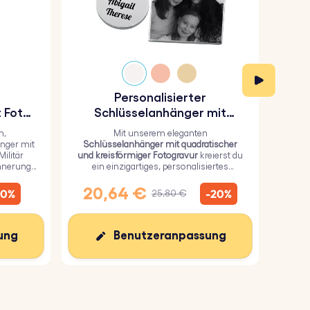
Personalisierter
P
 Foto-
Schlüsselanhänger mit
das
quadratischer und
n,
Mit unserem eleganten
kreisförmiger Fotogravur
nger mit
Schlüsselanhänger mit quadratischer
u
ilitär
und kreisförmiger Fotogravur
kreierst du
Schl
innerung
ein einzigartiges, personalisiertes
robu
Geschenk, bei dem du ein persönliches
mit
Bild auf dem Quadrat und einen Text auf
per
20,64 €
1
10%
-20%
25,80 €
dem Kreis hinzufügen kannst.
ung
Benutzeranpassung