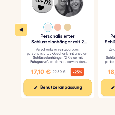
Personalisierter
Pe
Schlüsselanhänger mit 2
Schl
Kreisen und graviertem Foto
Verschenke ein einzigartiges,
Zei
personalisiertes Geschenk mit unserem
Schlüsselanhänger "2 Kreise mit
Schlü
Fotogravur"
, bei dem du sowohl den
perfek
größeren Kreis mit einem persönlichen
Li
Bild als auch den kleineren Kreis mit
E
17,10 €
18
-25%
22,80 €
einem Text gravieren kannst.
Benutzeranpassung