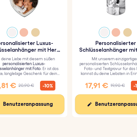
rsonalisierter Luxus-
Personalisierter
üsselanhänger mit Herz
Schlüsselanhänger mit
und Foto
und Textgravur für 
g deine Liebe mit diesem süßen
Mit unserem einzigartige
Militär
personalisierten Luxus-
personalisierten Schlüsselanhä
sselanhänger mit Foto
. Er ist das
Foto- und Textgravur für das M
te, langlebige Geschenk für deine
kannst du deine Liebsten in Er
ebsten und mit einer haltbaren
behalten.
poxidglasschicht überzogen.
,81 €
17,91 €
-10%
-
20,90 €
19,90 €
Benutzeranpassung
Benutzeranpass