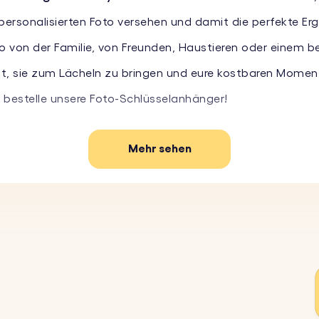
 personalisierten Foto versehen und damit die perfekte Er
to von der Familie, von Freunden, Haustieren oder einem b
eit, sie zum Lächeln zu bringen und eure kostbaren Moment
bestelle unsere Foto-Schlüsselanhänger!
Mehr sehen
eblingsfoto hoch, und wir erstellen einen hochwertigen Fo
tem und haltbarem Acryl gefertigt, ist dieser Schlüssela
rte Schlüsselanhänger eignet sich ideal für Geburtstage,
ches Geschenk.