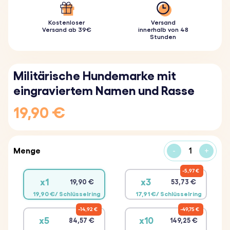
Kostenloser
Versand
Versand ab 39€
innerhalb von 48
Stunden
Militärische Hundemarke mit
eingraviertem Namen und Rasse
19,90 €
Menge
-
+
5,97 €
x1
x3
19,90 €
53,73 €
19,90 €/ Schlüsselring
17,91 €/ Schlüsselring
14,92 €
49,75 €
x5
x10
84,57 €
149,25 €