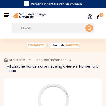
Versand innerhalb von 48 Stunden
Sorgfältig handgefertigte
0
Kundenbewertungen:
0/5
Kostenloser Versand ab 39 €
25% RABATT
rabattcode:
RABATT25
Startseite
Schlusselanhanger
Militärische Hundemarke mit eingraviertem Namen und
Rasse