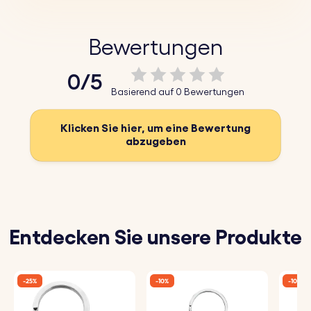
Der mit Präzision und Sorgfalt gefertigte
Schlüsselanhänger Custom Coordinates ermöglicht es
Bewertungen
dir, die Koordinaten eines Ortes einzugravieren, der für
0/5
dich oder einen geliebten Menschen eine besondere
Basierend auf 0 Bewertungen
Bedeutung hat. Feiere die Orte, die dein Herz berührt
haben, mit einem personalisierten Schlüsselanhänger
Klicken Sie hier, um eine Bewertung
abzugeben
mit eingravierten Koordinaten. Er ist der perfekte Weg,
um deine wertvollen Erinnerungen zu bewahren und eine
schöne Erinnerung an die besonderen Momente, die du
mit einem besonderen Menschen geteilt hast.
Entdecken Sie unsere Produkte
Dieses individuelle Geschenk ist mehr als nur ein
Schlüsselanhänger; es ist ein Symbol für wertvolle
-25%
-10%
-10%
Erinnerungen und bedeutende Orte. Ob der Ort des