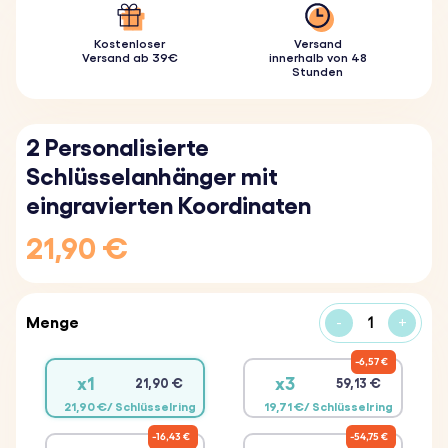
Kostenloser
Versand
Versand ab 39€
innerhalb von 48
Stunden
2 Personalisierte
Schlüsselanhänger mit
eingravierten Koordinaten
21,90 €
Menge
-
+
6,57 €
x1
x3
21,90 €
59,13 €
21,90 €/ Schlüsselring
19,71 €/ Schlüsselring
16,43 €
54,75 €