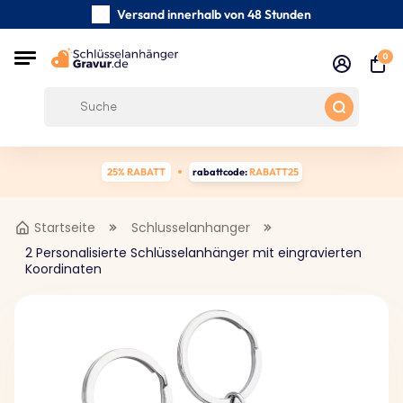
Versand innerhalb von 48 Stunden
Sorgfältig handgefertigte
0
Kundenbewertungen:
0/5
Kostenloser Versand ab 39 €
25% RABATT
rabattcode:
RABATT25
Startseite
Schlusselanhanger
2 Personalisierte Schlüsselanhänger mit eingravierten
Koordinaten