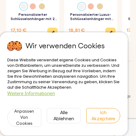
Personalisierter
Personalisierter Luxus-
Schlüsselanhänger mit 2
Schlüsselanhänger mit
Schl
Kreisen und graviertem
Herz und Foto
Foto-
Foto
17,10 €
18,81 €
17,9
22,80 €
20,90 €
19,90
Wir verwenden Cookies
Diese Website verwendet eigene Cookies und Cookies
von Drittanbietern, um unsereDienste zu verbessern. Und
zeigen Sie Werbung in Bezug auf Ihre Vorlieben, indem
Kundenbewertungen
:
4.5/5
Sie Ihre Gewohnheiten analysieren navigation. Um Ihre
Zustimmung zu seiner Verwendung zu geben, klicken Sie
Lieferung
Nutzungsbedinungen
auf die Schaltfläche Akzeptieren.
Weitere Informationen
Sichere zahlungsabwicklung
Rückgabe- und Rückerstattungs
richtlinien
Anpassen
Datenschutzerklärung
Alle
Kontakt
Ich
Von
Ablehnen
Akzeptiere
Cookies