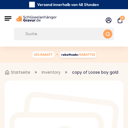
Versand innerhalb von 48 Stunden
Sorgfältig handgefertigte
0
Kundenbewertungen:
4.5/5
Kostenloser Versand ab 39 €
25% RABATT
rabattcode:
RABATT25
Startseite
Inventory
copy of Loose boy gold