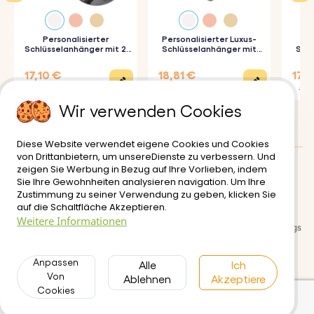
Personalisierter
Personalisierter Luxus-
Schlüsselanhänger mit 2
Schlüsselanhänger mit
Schl
Kreisen und graviertem
Herz und Foto
Foto-
Foto
17,10 €
18,81 €
17,9
22,80 €
20,90 €
19,90
Wir verwenden Cookies
Diese Website verwendet eigene Cookies und Cookies
von Drittanbietern, um unsereDienste zu verbessern. Und
zeigen Sie Werbung in Bezug auf Ihre Vorlieben, indem
Kundenbewertungen
:
4.5/5
Sie Ihre Gewohnheiten analysieren navigation. Um Ihre
Zustimmung zu seiner Verwendung zu geben, klicken Sie
Lieferung
Nutzungsbedinungen
auf die Schaltfläche Akzeptieren.
Weitere Informationen
Sichere zahlungsabwicklung
Rückgabe- und Rückerstattungs
richtlinien
Anpassen
Datenschutzerklärung
Alle
Kontakt
Ich
Von
Ablehnen
Akzeptiere
Cookies