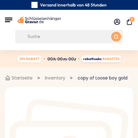
Versand innerhalb von 48 Stunden
Sorgfältig handgefertigte
0
Kundenbewertungen:
4.5/5
Kostenloser Versand ab 39 €
0
0
h:
0
0
m:
0
0
z
25% RABATT
rabattcode:
RABATT25
Startseite
Inventory
copy of Loose boy gold