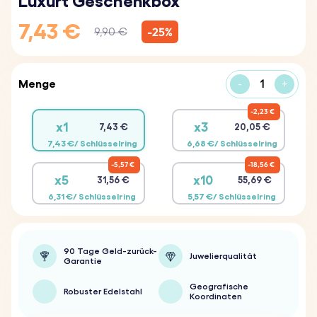
Luxurt Geschenkbox
7,43 €
-25%
9,90 €
Menge
-
+
2,23 €
x1
x3
7,43 €
20,05 €
7,43 €/ Schlüsselring
6,68 €/ Schlüsselring
5,57 €
18,56 €
x5
x10
31,56 €
55,69 €
6,31 €/ Schlüsselring
5,57 €/ Schlüsselring
90 Tage Geld-zurück-
Juwelierqualität
Garantie
Geografische
Robuster Edelstahl
Koordinaten