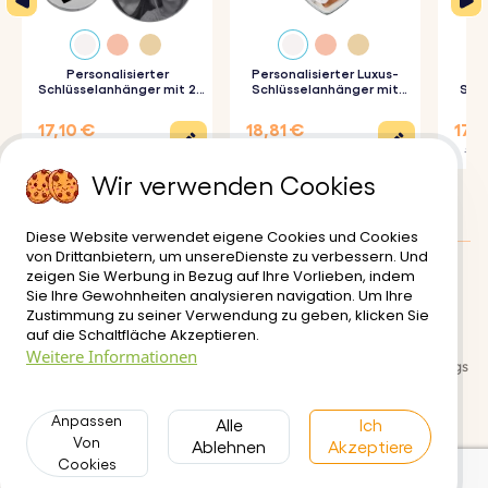
Personalisierter
Personalisierter Luxus-
Schlüsselanhänger mit 2
Schlüsselanhänger mit
Schl
Kreisen und graviertem
Herz und Foto
Foto-
Foto
17,10 €
18,81 €
17,9
22,80 €
20,90 €
19,90
Wir verwenden Cookies
Diese Website verwendet eigene Cookies und Cookies
von Drittanbietern, um unsereDienste zu verbessern. Und
zeigen Sie Werbung in Bezug auf Ihre Vorlieben, indem
Kundenbewertungen
:
4.5/5
Sie Ihre Gewohnheiten analysieren navigation. Um Ihre
Zustimmung zu seiner Verwendung zu geben, klicken Sie
Lieferung
Nutzungsbedinungen
auf die Schaltfläche Akzeptieren.
Weitere Informationen
Sichere zahlungsabwicklung
Rückgabe- und Rückerstattungs
richtlinien
Anpassen
Datenschutzerklärung
Alle
Kontakt
Ich
Von
Ablehnen
Akzeptiere
Cookies