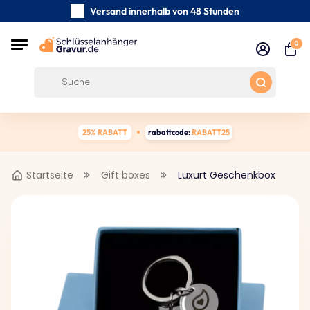
Versand innerhalb von 48 Stunden
Sorgfältig handgefertigte
0
Kundenbewertungen:
4.5/5
Kostenloser Versand ab 39 €
25% RABATT
rabattcode:
RABATT25
Startseite
Gift boxes
Luxurt Geschenkbox