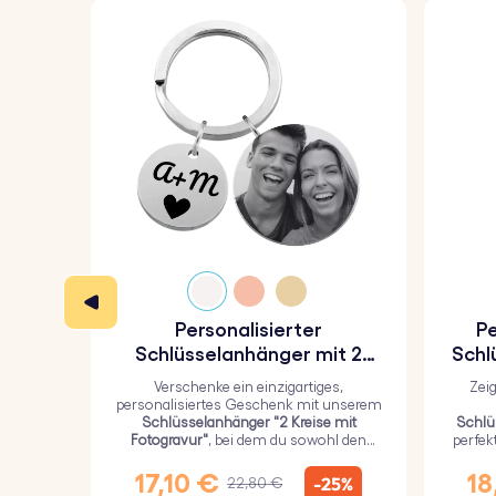
Personalisierter
Pe
Schlüsselanhänger mit 2
Schl
Kreisen und graviertem Foto
Verschenke ein einzigartiges,
Zei
personalisiertes Geschenk mit unserem
Schlüsselanhänger "2 Kreise mit
Schlü
Fotogravur"
, bei dem du sowohl den
perfek
größeren Kreis mit einem persönlichen
Li
Bild als auch den kleineren Kreis mit
E
17,10 €
18
-25%
22,80 €
einem Text gravieren kannst.