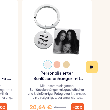
Personalisierter
P
 Foto-
Schlüsselanhänger mit
das
quadratischer und
n,
Mit unserem eleganten
kreisförmiger Fotogravur
nger mit
Schlüsselanhänger mit quadratischer
u
ilitär
und kreisförmiger Fotogravur
kreierst du
Schl
innerung
ein einzigartiges, personalisiertes
robu
Geschenk, bei dem du ein persönliches
mit
Bild auf dem Quadrat und einen Text auf
per
20,64 €
1
10%
-20%
25,80 €
dem Kreis hinzufügen kannst.