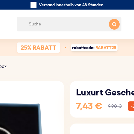
Versand innerhalb von 48 Stunden
Sorgfältig handgefertigte
Kundenbewertungen:
0/5
Kostenloser Versand ab 39 €
25% RABATT
rabattcode:
RABATT25
box
Luxurt Gesch
7,43 €
-
9,90 €