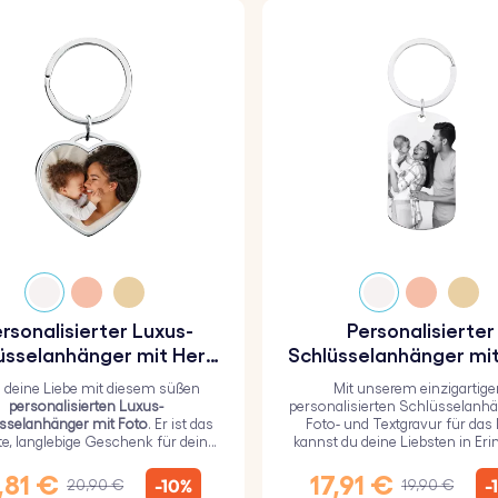
rsonalisierter Luxus-
Personalisierter
üsselanhänger mit Herz
Schlüsselanhänger mit
und Foto
und Textgravur für 
g deine Liebe mit diesem süßen
Mit unserem einzigartige
Militär
personalisierten Luxus-
personalisierten Schlüsselanhä
sselanhänger mit Foto
. Er ist das
Foto- und Textgravur für das M
te, langlebige Geschenk für deine
kannst du deine Liebsten in Er
ebsten und mit einer haltbaren
behalten.
poxidglasschicht überzogen.
,81 €
17,91 €
-10%
-
20,90 €
19,90 €