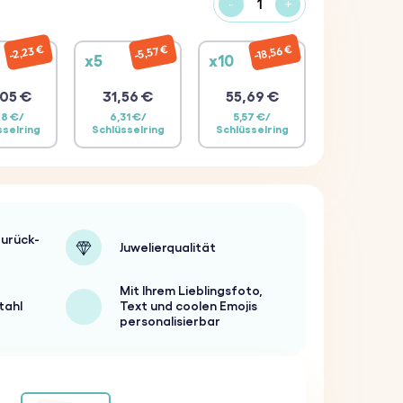
-
+
18,56 €
2,23 €
5,57 €
x5
x10
05 €
31,56 €
55,69 €
68 €/
6,31 €/
5,57 €/
sselring
Schlüsselring
Schlüsselring
urück-
Juwelierqualität
Mit Ihrem Lieblingsfoto,
tahl
Text und coolen Emojis
personalisierbar