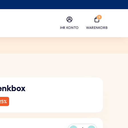
0
IHR KONTO
WARENKORB
enkbox
25%