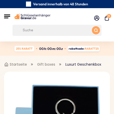
Versand innerhalb von 48 Stunden
Sorgfältig handgefertigte
0
Kundenbewertungen:
4.5/5
Kostenloser Versand ab 39 €
0
0
h:
0
0
m:
0
0
z
25% RABATT
rabattcode:
RABATT25
Startseite
Gift boxes
Luxurt Geschenkbox