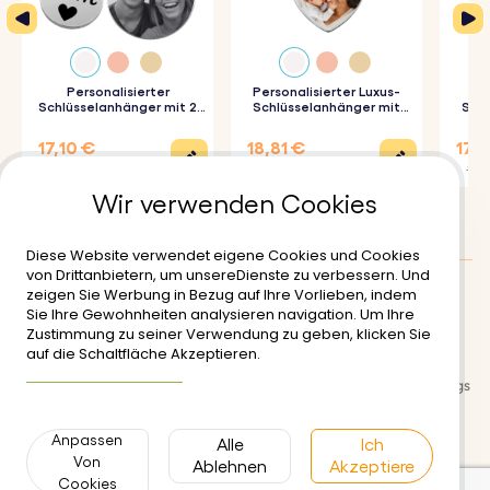
Personalisierter
Personalisierter Luxus-
Schlüsselanhänger mit 2
Schlüsselanhänger mit
Schl
Kreisen und graviertem
Herz und Foto
Foto-
Foto
17,10 €
18,81 €
17,9
22,80 €
20,90 €
19,90
Wir verwenden Cookies
Diese Website verwendet eigene Cookies und Cookies
von Drittanbietern, um unsereDienste zu verbessern. Und
zeigen Sie Werbung in Bezug auf Ihre Vorlieben, indem
Kundenbewertungen
:
4.5/5
Sie Ihre Gewohnheiten analysieren navigation. Um Ihre
Zustimmung zu seiner Verwendung zu geben, klicken Sie
Lieferung
Nutzungsbedinungen
auf die Schaltfläche Akzeptieren.
Weitere Informationen
Sichere zahlungsabwicklung
Rückgabe- und Rückerstattungs
richtlinien
Anpassen
Datenschutzerklärung
Alle
Kontakt
Ich
Von
Ablehnen
Akzeptiere
Cookies