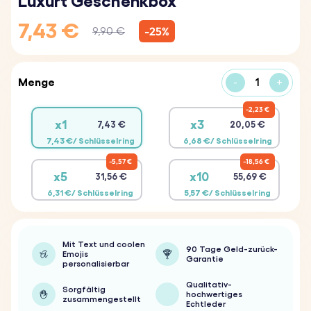
Luxurt Geschenkbox
7,43 €
-25%
9,90 €
Menge
-
+
2,23 €
x1
x3
7,43 €
20,05 €
7,43 €/ Schlüsselring
6,68 €/ Schlüsselring
5,57 €
18,56 €
x5
x10
31,56 €
55,69 €
6,31 €/ Schlüsselring
5,57 €/ Schlüsselring
Mit Text und coolen
90 Tage Geld-zurück-
Emojis
Garantie
personalisierbar
Qualitativ-
Sorgfältig
hochwertiges
zusammengestellt
Echtleder