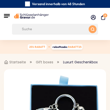
Versand innerhalb von 48 Stunden
Sorgfältig handgefertigte
0
Kundenbewertungen:
0/5
Kostenloser Versand ab 39 €
25% RABATT
rabattcode:
RABATT25
Startseite
Gift boxes
Luxurt Geschenkbox