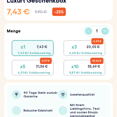
Luxurt Geschenkbox
7,43 €
-25%
9,90 €
Menge
-
+
2,23 €
x1
x3
7,43 €
20,05 €
7,43 €/ Schlüsselring
6,68 €/ Schlüsselring
5,57 €
18,56 €
x5
x10
31,56 €
55,69 €
6,31 €/ Schlüsselring
5,57 €/ Schlüsselring
90 Tage Geld-zurück-
Juwelierqualität
Garantie
Mit Ihrem
Lieblingsfoto, Text
Robuster Edelstahl
und coolen Emojis
personalisierbar