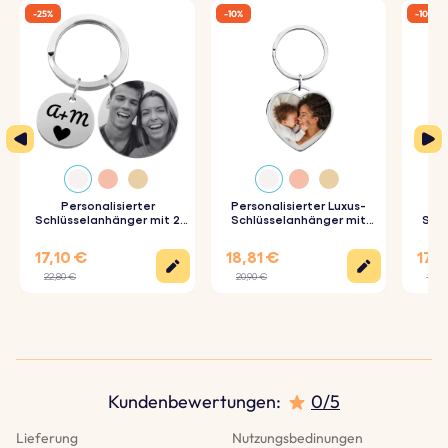
-25%
-10%
-10%
Personalisierter
Personalisierter Luxus-
Schlüsselanhänger mit 2
Schlüsselanhänger mit
Schl
Kreisen und graviertem
Herz und Foto
Foto-
Foto
17,10 €
18,81 €
17,9
22,80 €
20,90 €
19,90
Kundenbewertungen
:
0/5
Lieferung
Nutzungsbedinungen