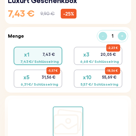
Luxurt Geschenkbox
7,43 €
-25%
9,90 €
Menge
-
+
2,23 €
x1
x3
7,43 €
20,05 €
7,43 €/ Schlüsselring
6,68 €/ Schlüsselring
5,57 €
18,56 €
x5
x10
31,56 €
55,69 €
6,31 €/ Schlüsselring
5,57 €/ Schlüsselring