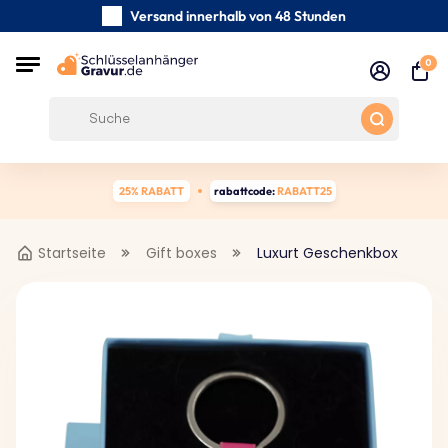
Versand innerhalb von 48 Stunden
Sorgfältig handgefertigte
0
Kundenbewertungen:
0/5
Kostenloser Versand ab 39 €
25% RABATT
rabattcode:
RABATT25
Startseite
Gift boxes
Luxurt Geschenkbox