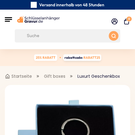
Versand innerhalb von 48 Stunden
Sorgfältig handgefertigte
0
Kundenbewertungen:
4.5/5
Kostenloser Versand ab 39 €
25% RABATT
rabattcode:
RABATT25
Startseite
Gift boxes
Luxurt Geschenkbox