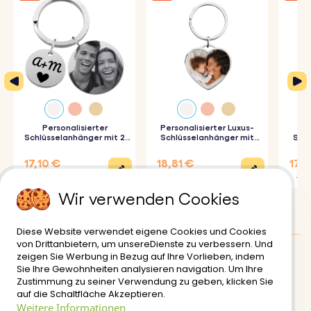
Personalisierter
Personalisierter Luxus-
Schlüsselanhänger mit 2
Schlüsselanhänger mit
Schl
Kreisen und graviertem
Herz und Foto
Foto-
Foto
17,10 €
18,81 €
17,9
22,80 €
20,90 €
19,90
Wir verwenden Cookies
Diese Website verwendet eigene Cookies und Cookies
von Drittanbietern, um unsereDienste zu verbessern. Und
zeigen Sie Werbung in Bezug auf Ihre Vorlieben, indem
Kundenbewertungen
:
4.5/5
Sie Ihre Gewohnheiten analysieren navigation. Um Ihre
Zustimmung zu seiner Verwendung zu geben, klicken Sie
Lieferung
Nutzungsbedinungen
auf die Schaltfläche Akzeptieren.
Weitere Informationen