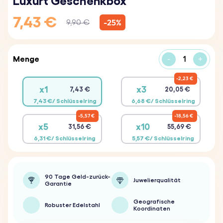
Luxurt Geschenkbox
7,43 €
-25%
9,90 €
Menge
-
+
2,23 €
x1
x3
7,43 €
20,05 €
7,43 €/ Schlüsselring
6,68 €/ Schlüsselring
5,57 €
18,56 €
x5
x10
31,56 €
55,69 €
6,31 €/ Schlüsselring
5,57 €/ Schlüsselring
90 Tage Geld-zurück-
Juwelierqualität
Garantie
Geografische
Robuster Edelstahl
Koordinaten