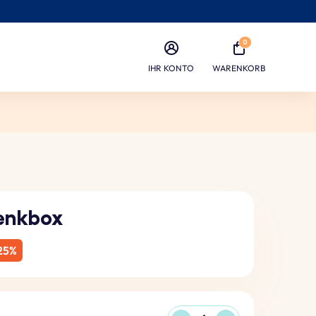
0
IHR KONTO
WARENKORB
enkbox
25%