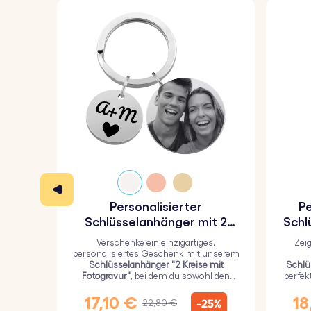
Personalisierter
Pe
Schlüsselanhänger mit 2
Schl
Kreisen und graviertem Foto
Verschenke ein einzigartiges,
Zei
personalisiertes Geschenk mit unserem
Schlüsselanhänger "2 Kreise mit
Schlü
Fotogravur"
, bei dem du sowohl den
perfek
größeren Kreis mit einem persönlichen
Li
Bild als auch den kleineren Kreis mit
E
17,10 €
18
-25%
22,80 €
einem Text gravieren kannst.