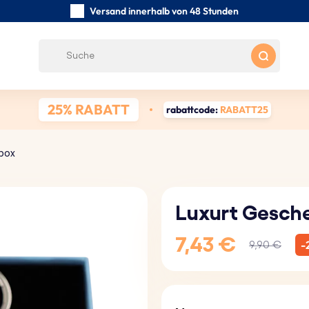
Versand innerhalb von 48 Stunden
Sorgfältig handgefertigte
Kundenbewertungen:
0/5
Kostenloser Versand ab 39 €
25% RABATT
rabattcode:
RABATT25
box
Luxurt Gesch
7,43 €
-
9,90 €