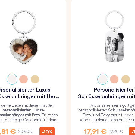
rsonalisierter Luxus-
Personalisierter
üsselanhänger mit Herz
Schlüsselanhänger mit
und Foto
und Textgravur für 
g deine Liebe mit diesem süßen
Mit unserem einzigartige
Militär
personalisierten Luxus-
personalisierten Schlüsselanhä
sselanhänger mit Foto
. Er ist das
Foto- und Textgravur für das M
te, langlebige Geschenk für deine
kannst du deine Liebsten in Er
ebsten und mit einer haltbaren
behalten.
poxidglasschicht überzogen.
,81 €
17,91 €
-10%
-
20,90 €
19,90 €