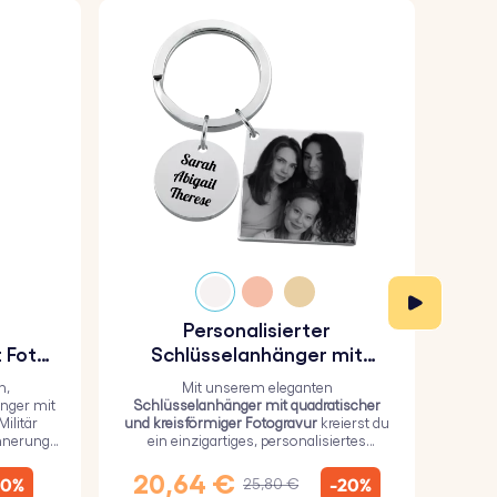
Personalisierter
P
 Foto-
Schlüsselanhänger mit
das
quadratischer und
n,
Mit unserem eleganten
kreisförmiger Fotogravur
nger mit
Schlüsselanhänger mit quadratischer
u
ilitär
und kreisförmiger Fotogravur
kreierst du
Schl
innerung
ein einzigartiges, personalisiertes
robu
Geschenk, bei dem du ein persönliches
mit
Bild auf dem Quadrat und einen Text auf
per
20,64 €
1
10%
-20%
25,80 €
dem Kreis hinzufügen kannst.