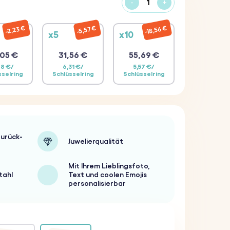
-
+
18,56 €
2,23 €
5,57 €
x5
x10
05 €
31,56 €
55,69 €
68 €/
6,31 €/
5,57 €/
sselring
Schlüsselring
Schlüsselring
urück-
Juwelierqualität
Mit Ihrem Lieblingsfoto,
tahl
Text und coolen Emojis
personalisierbar