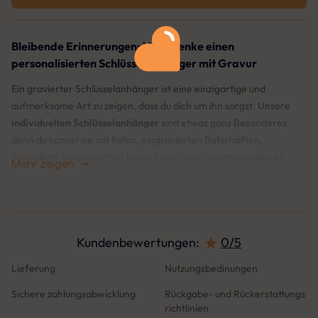
Bleibende Erinnerungen: Verschenke einen
personalisierten Schlüsselanhänger mit Gravur
Ein gravierter Schlüsselanhänger ist eine einzigartige und
aufmerksame Art zu zeigen, dass du dich um ihn sorgst. Unsere
individuellen Schlüsselanhänger
sind etwas ganz Besonderes,
denn du kannst sie mit Fotos, eingravierten Botschaften,
Kalendern, eingravierten Namen und verschiedenen anderen
Mehr zeigen
Designs personalisieren.
Entdecke unsere große Auswahl an Kategorien: Personalisierte
Foto-Schlüsselanhänger, Schlüsselanhänger mit eingraviertem
Text, Schlüsselanhänger für Mama und Papa, Schlüsselanhänger
Kundenbewertungen
:
0/5
für Familien, Schlüsselanhänger für Paare, Schlüsselanhänger in
Herzform und mehr.
Lieferung
Nutzungsbedinungen
Sichere zahlungsabwicklung
Rückgabe- und Rückerstattungs
Was Zeichnet uns Aus?
richtlinien