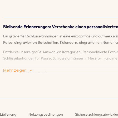
Bleibende Erinnerungen: Verschenke einen personalisierte
Ein gravierter Schlüsselanhänger ist eine einzigartige und aufmerksam
Fotos, eingravierten Botschaften, Kalendern, eingravierten Namen u
Entdecke unsere große Auswahl an Kategorien: Personalisierte Foto-
Schlüsselanhänger für Paare, Schlüsselanhänger in Herzform und me
Mehr zeigen
Was Zeichnet uns Aus?
♡
Live-Vorschau
: Mit unserer Live-Vorschau kannst du genau sehen, w
Details zufrieden bist.
♡
Lebenslange Gravur-Garantie
: Wir bieten eine lebenslange Garan
♡
Große Auswahl an Stilen und Funktionen
: Entdecke unsere große Au
Lieferung
Nutzungsbedinungen
Sichere zahlungsabwicklu
Schlüsselanhänger oder die Lieblingszeichnung deines Kindes - die Mög