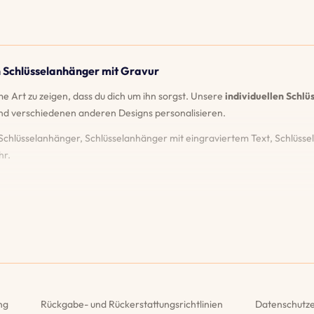
n Schlüsselanhänger mit Gravur
e Art zu zeigen, dass du dich um ihn sorgst. Unsere
individuellen Schl
nd verschiedenen anderen Designs personalisieren.
Schlüsselanhänger, Schlüsselanhänger mit eingraviertem Text, Schlüss
hr.
ie dein Schlüsselanhänger aussehen wird, bevor du deine Bestellung auf
tie auf unsere Gravuren. Sollten sie jemals verblassen oder beschädigt
swahl an Stilen und Materialien und erkunde unsere einzigartigen Funk
ng
Rückgabe- und Rückerstattungsrichtlinien
Datenschutze
lichkeiten zur individuellen Gestaltung sind endlos!