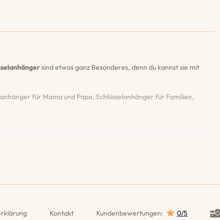
üsselanhänger
sind etwas ganz Besonderes, denn du kannst sie mit
elanhänger für Mama und Papa, Schlüsselanhänger für Familien,
gibst. So kannst du sicher sein, dass du mit dem Design und den
 werden, gravieren wir deinen Schlüsselanhänger kostenlos neu.
tionen. Erstelle Foto-Schlüsselanhänger, Sternzeichen-
rklärung
Kontakt
Kundenbewertungen
:
0/5