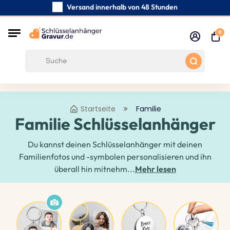
Versand innerhalb von 48 Stunden
Sorgfältig handgefertigte
0
Kundenbewertungen:
0/5
Kostenloser Versand ab 39 €
Startseite
Familie
Familie Schlüsselanhänger
Du kannst deinen Schlüsselanhänger mit deinen
Familienfotos und -symbolen personalisieren und ihn
überall hin mitnehm...
Mehr lesen