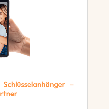
t Schlüsselanhänger –
artner