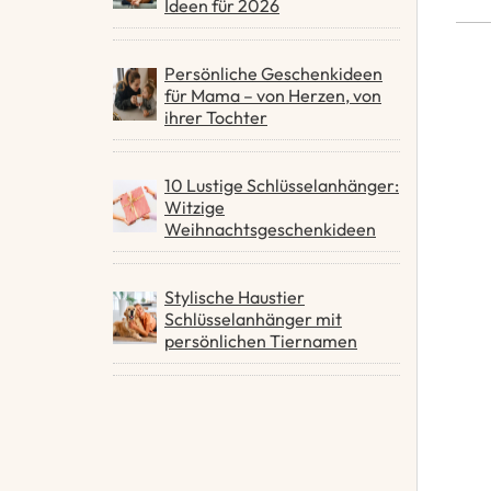
Ideen für 2026
Persönliche Geschenkideen
für Mama – von Herzen, von
ihrer Tochter
10 Lustige Schlüsselanhänger:
Witzige
Weihnachtsgeschenkideen
Stylische Haustier
Schlüsselanhänger mit
persönlichen Tiernamen