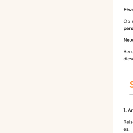
Etwa
Ob 
pers
Neua
Ber
dies
1. A
Reis
es.