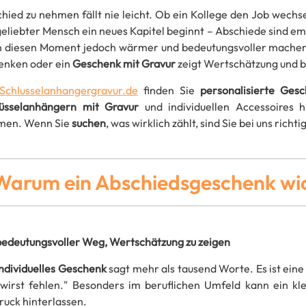
hied zu nehmen fällt nie leicht. Ob ein Kollege den Job wechse
geliebter Mensch ein neues Kapitel beginnt – Abschiede sind e
 diesen Moment jedoch wärmer und bedeutungsvoller machen
enken oder ein
Geschenk mit Gravur
zeigt Wertschätzung und bl
Schlusselanhangergravur.de
finden Sie
personalisierte Ges
lüsselanhängern mit Gravur
und individuellen Accessoires hi
men. Wenn Sie
suchen
, was wirklich zählt, sind Sie bei uns richtig
Warum ein Abschiedsgeschenk wich
bedeutungsvoller Weg, Wertschätzung zu zeigen
individuelles Geschenk
sagt mehr als tausend Worte. Es ist eine 
wirst fehlen." Besonders im beruflichen Umfeld kann ein kl
ruck hinterlassen.