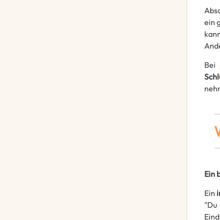
Absc
ein 
kann
And
Bei
Sch
neh
Ein 
Ein
"Du 
Eind