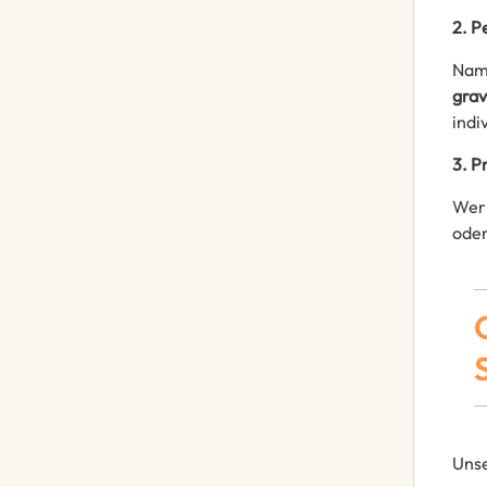
2. P
Name
grav
indi
3. P
Wer 
oder
Unse